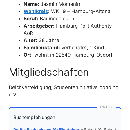
Name:
Jasmin Momenin
Wahlkreis
:
WK 19 – Hamburg-Altona
Beruf:
Bauingenieurin
Arbeitgeber:
Hamburg Port Authority
AöR
Alter:
38 Jahre
Familienstand:
verheiratet, 1 Kind
Ort:
wohnt in 22549 Hamburg-Osdorf
Mitgliedschaften
Deichverteidigung, Studenteninitiative bonding
e.V.
ANZEIGE
Buchempfehlungen
Politik Basiswissen für Einsteiger
– Schritt für Schritt