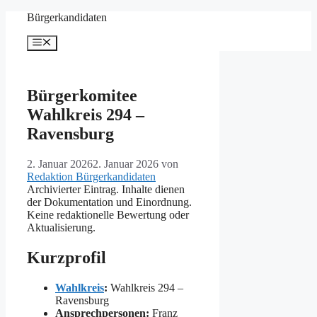
Zum
Bürgerkandidaten
Inhalt
springen
Menü
Bürgerkomitee
Wahlkreis 294 –
Ravensburg
2. Januar 2026
2. Januar 2026
von
Redaktion Bürgerkandidaten
Archivierter Eintrag. Inhalte dienen
der Dokumentation und Einordnung.
Keine redaktionelle Bewertung oder
Aktualisierung.
Kurzprofil
Wahlkreis
:
Wahlkreis 294 –
Ravensburg
Ansprechpersonen:
Franz