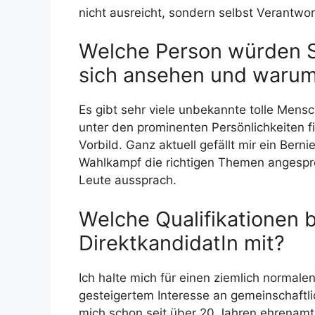
nicht ausreicht, sondern selbst Verant
Welche Person würden Si
sich ansehen und waru
Es gibt sehr viele unbekannte tolle Mensc
unter den prominenten Persönlichkeiten f
Vorbild. Ganz aktuell gefällt mir ein Ber
Wahlkampf die richtigen Themen angesproch
Leute aussprach.
Welche Qualifikationen br
DirektkandidatIn mit?
Ich halte mich für einen ziemlich normal
gesteigertem Interesse an gemeinschaftl
mich schon seit über 20 Jahren ehrenamtl