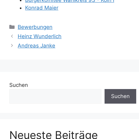
Bürgerkomitee Wahlkreis 93 - Köln I
Konrad Maier
Kategorien
Bewerbungen
Heinz Wunderlich
Andreas Janke
Suchen
Suchen
Neueste Beiträge