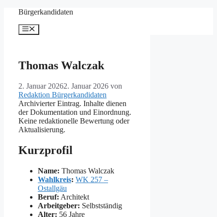
Zum
Bürgerkandidaten
Inhalt
springen
Menü
Thomas Walczak
2. Januar 2026
2. Januar 2026
von
Redaktion Bürgerkandidaten
Archivierter Eintrag. Inhalte dienen
der Dokumentation und Einordnung.
Keine redaktionelle Bewertung oder
Aktualisierung.
Kurzprofil
Name:
Thomas Walczak
Wahlkreis
:
WK 257 –
Ostallgäu
Beruf:
Architekt
Arbeitgeber:
Selbstständig
Alter:
56 Jahre